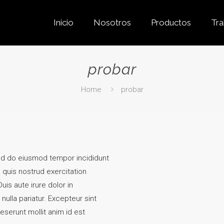
Inicio
Nosotros
Productos
Tra
probar
Home
probar
sed do eiusmod tempor incididunt
 quis nostrud exercitation
is aute irure dolor in
 nulla pariatur. Excepteur sint
eserunt mollit anim id est